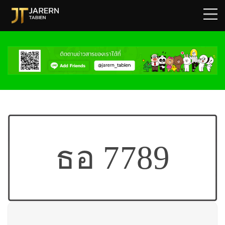
ธอ 7789